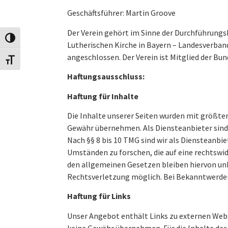
Geschäftsführer: Martin Groove
Der Verein gehört im Sinne der Durchführung
Umschalten auf hohe Kontraste
Lutherischen Kirche in Bayern – Landesverband
angeschlossen. Der Verein ist Mitglied der Bun
Schrift vergrößern
Haftungsausschluss:
Haftung für Inhalte
Die Inhalte unserer Seiten wurden mit größter 
Gewähr übernehmen. Als Diensteanbieter sind 
Nach §§ 8 bis 10 TMG sind wir als Diensteanbi
Umständen zu forschen, die auf eine rechtswi
den allgemeinen Gesetzen bleiben hiervon unb
Rechtsverletzung möglich. Bei Bekanntwerde
Haftung für Links
Unser Angebot enthält Links zu externen Webse
keine Gewähr übernehmen. Für die Inhalte der v