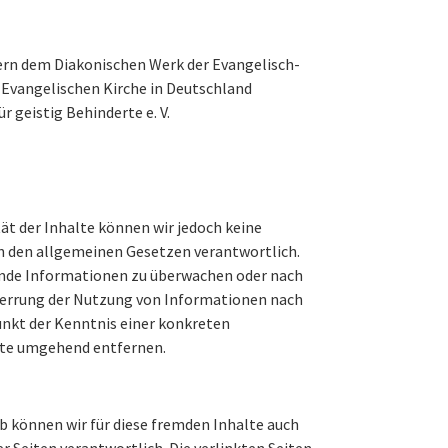
ern dem Diakonischen Werk der Evangelisch-
r Evangelischen Kirche in Deutschland
 geistig Behinderte e. V.
tät der Inhalte können wir jedoch keine
ch den allgemeinen Gesetzen verantwortlich.
fremde Informationen zu überwachen oder nach
Sperrung der Nutzung von Informationen nach
unkt der Kenntnis einer konkreten
lte umgehend entfernen.
lb können wir für diese fremden Inhalte auch
er Seiten verantwortlich. Die verlinkten Seiten