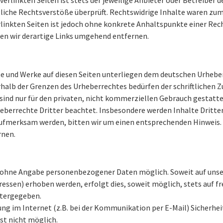
iche Rechtsverstöße überprüft. Rechtswidrige Inhalte waren zum 
rlinkten Seiten ist jedoch ohne konkrete Anhaltspunkte einer Rec
n wir derartige Links umgehend entfernen.
lte und Werke auf diesen Seiten unterliegen dem deutschen Urheber
rhalb der Grenzen des Urheberrechtes bedürfen der schriftlichen 
sind nur für den privaten, nicht kommerziellen Gebrauch gestattet.
eberrechte Dritter beachtet. Insbesondere werden Inhalte Dritter
aufmerksam werden, bitten wir um einen entsprechenden Hinweis
rnen.
el ohne Angabe personenbezogener Daten möglich. Soweit auf un
essen) erhoben werden, erfolgt dies, soweit möglich, stets auf fr
itergegeben.
ung im Internet (z.B. bei der Kommunikation per E-Mail) Sicherhei
ist nicht möglich.