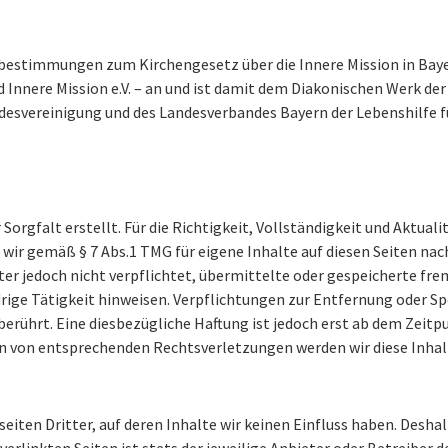
sbestimmungen zum Kirchengesetz über die Innere Mission in Bay
 Innere Mission e.V. – an und ist damit dem Diakonischen Werk de
desvereinigung und des Landesverbandes Bayern der Lebenshilfe für
Sorgfalt erstellt. Für die Richtigkeit, Vollständigkeit und Aktuali
wir gemäß § 7 Abs.1 TMG für eigene Inhalte auf diesen Seiten na
eter jedoch nicht verpflichtet, übermittelte oder gespeicherte 
drige Tätigkeit hinweisen. Verpflichtungen zur Entfernung oder 
erührt. Eine diesbezügliche Haftung ist jedoch erst ab dem Zeitp
n von entsprechenden Rechtsverletzungen werden wir diese Inha
iten Dritter, auf deren Inhalte wir keinen Einfluss haben. Desha
erlinkten Seiten ist stets der jeweilige Anbieter oder Betreiber d