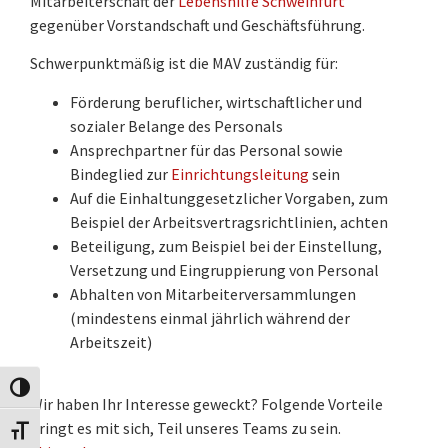
Mitarbeiterschaft der
Lebenshilfe Schweinfurt
gegenüber Vorstandschaft und Geschäftsführung.
Schwerpunktmäßig ist die MAV zuständig für:
Förderung beruflicher, wirtschaftlicher und
sozialer Belange des Personals
Ansprechpartner für das Personal sowie
Bindeglied zur
Einrichtungsleitung
sein
Auf die Einhaltunggesetzlicher Vorgaben, zum
Beispiel der Arbeitsvertragsrichtlinien, achten
Beteiligung, zum Beispiel bei der Einstellung,
Versetzung und Eingruppierung von Personal
Abhalten von Mitarbeiterversammlungen
(mindestens einmal jährlich während der
Arbeitszeit)
Umschalten auf hohe Kontraste
Wir haben Ihr Interesse geweckt? Folgende Vorteile
bringt es mit sich, Teil unseres Teams zu sein.
Schrift vergrößern